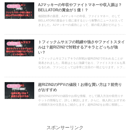
AJマッキーの年収やファイトマネーや収入源は？
RIZIN
BELLATORの賞金が１億！？
格闘技界の新星、AJマッキーの年収、ファイトマネー、そして
BELLATORの賞金が１億に達するという衝撃のニュースが入って
きました。AJマッキーの成功によって、彼の収入源がどのように
形成されているのか、そして彼の才能と努力がBELLATORの賞金
を獲得するために果たした役割について、詳しく追求していきたい
と思います。彼の輝かしい記録は、格闘技界のみならず、スポーツ
トフィックムサエフの戦績や強さやファイトスタイ
界全体にも大きなインパクトを与えるでしょう。本記事では、AJ
RIZIN
マッキーの成功の背後にある要素や彼の達成に至るまでの道のりに
ルは？超RIZIN2で対戦するアキラとどっちが強
迫りながら、彼の驚異的な収入と賞金について考察していきます。
い？
トフィックムサエフとアキラの対戦が超RIZIN2で行われることが
発表されました。両者はともに強豪であり、ファイトスタイルも異
なるため、ファンにとっては非常に注目の一戦となります。トフィ
ックムサエフはその戦績と強さで知られており、彼のテクニックと
ストライキング能力は高く評価されています。一方、アキラも長年
のキャリアで培った経験とスキルを持ち合わせています。
超RIZIN2のPPVの値段！お得な買い方は？前売り
RIZIN
がおすすめ
超RIZIN2のPPVの値段やお得な情報、そして購入方法や前売りチ
ケットの情報など、詳しく解説します。さらに、個人的におすすめ
の視聴方法や注意点もご紹介します。超RIZIN2をお得に視聴し、
興奮と感動に満ちた熱い戦いを楽しみましょう。
スポンサーリンク