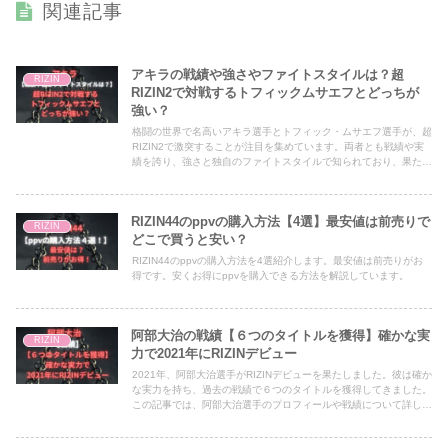
関連記事
アキラの戦績や強さやファイトスタイルは？超
RIZIN
RIZIN2で対戦するトフィックムサエフとどっちが
強い？
格闘の世界で名高いアキラ選手とトフィック・ムサエフ選手が、超
RIZIN2で激突することが注目を集めています。両者とも戦績や実
績を誇り、強さと独自のファイトスタイルで知られており、果たし
てどちらが勝利するのか、ファンの間で予想や議論が広まっていま
す。アキラ選手はどうしてもこの試合に勝つため、彼のトレーニン
グメソッドや戦術についても注目が集まっています。
RIZIN44のppvの購入方法【4選】最安値は前売りで
RIZIN
どこで買うと安い？
RIZIN44のppvの購入方法を4選紹介します。最安値は前売りがお
得です。安くお得にppvを購入できる方法を解説しています。
阿部大治の戦績【６つのタイトルを獲得】確かな実
RIZIN
力で2021年にRIZINデビュー
2021年、阿部大治選手がRIZINデビューを果たしました。彼は確か
な実力を持ち、過去の戦績で６つのタイトルを獲得してきました。
この記事では、阿部大治選手のプロフィールや戦績について詳しく
ご紹介します。彼の強さと実績に触れることで、彼のRIZINデビュ
ーに対する期待が高まることでしょう。