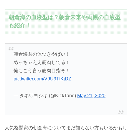
朝倉海の血液型は？朝倉未来や両親の血液型
も紹介！
朝倉海君の体つきやばい！
めっちゃええ筋肉してる！
俺もこう言う筋肉目指そ！
pic.twitter.com/V9U9TfKjDZ
— タネ♡ヨシキ (@KickTane)
May 21, 2020
人気格闘家の朝倉海についてまだ知らない方もいるかもし