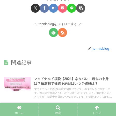
tennisblogをフォローする
tennisblog
関連記事
マクドナルド福袋【2024】ネタバレ！過去の中身
季節のイベント
は？抽選制で抽選予約日はいつ？値段は？
マクドナルドの2024年度の福袋について、ネタバレをご紹介しま
す。過去の中身はどういったものだったのでしょう。抽選制とのこ
とですが、抽選予定日はいつなのでしょう。お値段はいくらかもご
紹介します。
熊谷花火大会【2023】屋台の場所や種類は？営業
ホーム
検索
トップ
季節のイベント