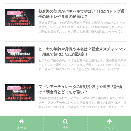
事では、神龍誠の戦績、彼の強さと技術、そして彼がレジェンド所
秀男に勝利するまでの道のりについて探求します。格闘技ファンや
朝倉海の筋肉がバキバキでやばい！RIZINトップ選
スポーツ愛好者にとって、神龍誠の成功は勇気や希望を与えるもの
RIZIN
となることでしょう。
手の筋トレや食事の秘密は？
朝倉海選手は、その強烈な筋肉と圧倒的な戦闘力でRIZINのトップ
選手として知られています。彼の筋トレや食事の秘密は多くの人々
の関心を集めており、その努力と献身が彼の成功につながっている
と言えるでしょう。本記事では、朝倉海選手のトレーニングルーチ
ンや食事法について詳しく探求していきます。彼の成功の秘訣に迫
りながら、一般の人々も参考にできるトレーニングや食事のポイン
ヒロヤの年齢や身長や本名は？朝倉未来チャレンジ
トを紹介していきます。
RIZIN
一期生で超RIZIN2出場決定！
ヒロヤの年齢や身長、本名など基本的な情報から、彼が朝倉未来チ
ャレンジの一期生としてどのような活動をしてきたのかを紹介しま
す。さらに、RIZINへの出場に至るまでの軌跡も追いかけます。ヒ
ロヤの挑戦は、まだ始まったばかりです。彼のこれからの活躍に注
目しましょう。
ファンアーチュレッタの戦績や強さや世界の評価
RIZIN
は？朝倉海とどっちが強い？
世界的な注目を浴びているのが、MMA（総合格闘技）界の二大ス
ター、ファンアーチュレッタと朝倉海です。彼らの戦績や強さ、世
界の評価について多くの議論が交わされていますが、果たしてどち
らがより強いのでしょうか。本記事では、二人の格闘技のキャリア
や実績を分析し、その強さについて検証してまいります。
伊藤裕樹の戦績や経歴は？超RIZIN2で朝倉未来一
RIZIN
ホーム
検索
トップ
期生のヒロヤと対戦決定！