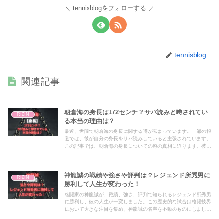
tennisblogをフォローする
tennisblog
関連記事
朝倉海の身長は172センチ？サバ読みと噂されてい
RIZIN
る本当の理由は？
最近、世間で朝倉海の身長に関する噂が広まっています。一部の報
道では、彼が自分の身長をサバ読みしていると主張されています。
この記事では、朝倉海の身長についての噂の真相に迫ります。彼は
実際に身長をサバ読みしているのでしょうか？また、なぜ彼の身長
についての噂が広まったのでしょうか？選手としての能力や実績に
加えて、身長が大きな関心事となっている現代社会において、この
神龍誠の戦績や強さや評判は？レジェンド所秀男に
ような噂が広まる背景とは何なのでしょうか？真相が明らかにされ
RIZIN
るまでの経緯や、噂が広まった背景について考察していきます。
勝利して人生が変わった！
格闘家の神龍誠が、戦績、強さ、評判で知られるレジェンド所秀男
に勝利し、彼の人生が一変しました。この歴史的な試合は格闘技界
において大きな注目を集め、神龍誠の名声を不動のものにしまし
た。彼の成し遂げた偉業がもたらす影響は計り知れません。この記