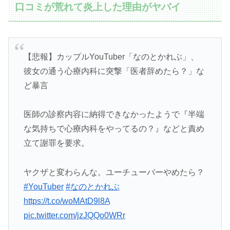
口コミが荒れて炎上した理由がヤバイ
【悲報】カップルYouTuber「なのとかれぶ」、
彼女の通う心療内科に突撃「医者辞めたら？」な
ど暴言
医師の診察内容に納得できなかったようで『半端
な気持ちで心療内科をやってるの？』などと責め
立て謝罪を要求。
ヤクザと変わらんな。ユーチューバーやめたら？
#YouTuber
#なのとかれぶ
https://t.co/woMAtD9l8A
pic.twitter.com/jzJQQo0WRr