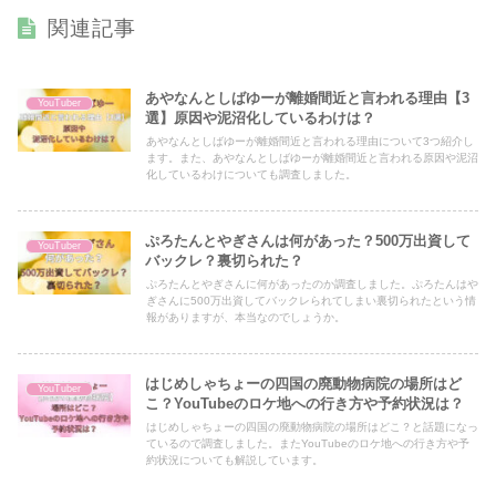
関連記事
あやなんとしばゆーが離婚間近と言われる理由【3
YouTuber
選】原因や泥沼化しているわけは？
あやなんとしばゆーが離婚間近と言われる理由について3つ紹介し
ます。また、あやなんとしばゆーが離婚間近と言われる原因や泥沼
化しているわけについても調査しました。
ぷろたんとやぎさんは何があった？500万出資して
YouTuber
バックレ？裏切られた？
ぷろたんとやぎさんに何があったのか調査しました。ぷろたんはや
ぎさんに500万出資してバックレられてしまい裏切られたという情
報がありますが、本当なのでしょうか。
はじめしゃちょーの四国の廃動物病院の場所はど
YouTuber
こ？YouTubeのロケ地への行き方や予約状況は？
はじめしゃちょーの四国の廃動物病院の場所はどこ？と話題になっ
ているので調査しました。またYouTubeのロケ地への行き方や予
約状況についても解説しています。