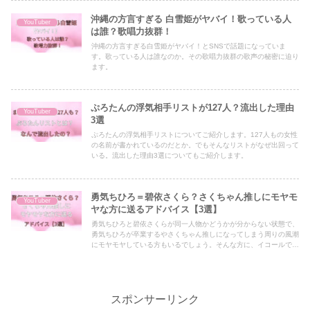
沖縄の方言すぎる 白雪姫がヤバイ！歌っている人
YouTuber
は誰？歌唱力抜群！
沖縄の方言すぎる白雪姫がヤバイ！とSNSで話題になっていま
す。歌っている人は誰なのか。その歌唱力抜群の歌声の秘密に迫り
ます。
ぷろたんの浮気相手リストが127人？流出した理由
YouTuber
3選
ぷろたんの浮気相手リストについてご紹介します。127人もの女性
の名前が書かれているのだとか。でもそんなリストがなぜ出回って
いる。流出した理由3選についてもご紹介します。
勇気ちひろ＝碧依さくら？さくちゃん推しにモヤモ
YouTuber
ヤな方に送るアドバイス【3選】
勇気ちひろと碧依さくらが同一人物かどうかが分からない状態で、
勇気ちひろが卒業するやさくちゃん推しになってしまう周りの風潮
にモヤモヤしている方もいるでしょう。そんな方に、イコールでつ
ながるのかどうか・どうすればよいかのアドバイスを3選ご紹介し
ます。
スポンサーリンク