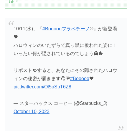
は？
10/11(水)、『
#Boooooフラペチーノ
®』が新登場
🖤
ハロウィンのいたずらで真っ黒に覆われた姿に！
いったい何が隠されているのでしょう👻🎃
リポスト🔁すると、あなたにその隠されたハロウ
ィンの秘密が届きます🫣💬
#Booooo
🖤
pic.twitter.com/Ol5oSpT6Z8
— スターバックス コーヒー (@Starbucks_J)
October 10, 2023