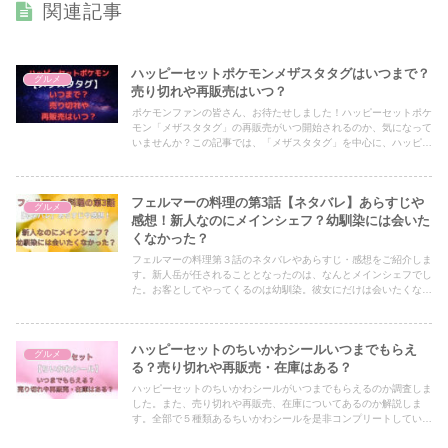
関連記事
ハッピーセットポケモンメザスタタグはいつまで？
グルメ
売り切れや再販売はいつ？
ポケモンファンの皆さん、お待たせしました！ハッピーセットポケ
モン「メザスタタグ」の再販売がいつ開始されるのか、気になって
いませんか？この記事では、「メザスタタグ」を中心に、ハッピー
セットポケモンの販売情報や再入手の可能性について詳しく解説し
ます。通常のハッピーセットとは一味違ったポケモンアイテムを手
に入れるチャンスを逃さず、ゲームとのコラボレーションを楽しみ
フェルマーの料理の第3話【ネタバレ】あらすじや
ましょう！最新の再販売情報をチェックして、ハッピーセットポケ
グルメ
モンコレクションを充実させましょう。お楽しみに！
感想！新人なのにメインシェフ？幼馴染には会いた
くなかった？
フェルマーの料理第３話のネタバレやあらすじ・感想をご紹介しま
す。新人岳が任されることとなったのは、なんとメインシェフでし
た。お客としてやってくるのは幼馴染。彼女にだけは会いたくなか
った。
ハッピーセットのちいかわシールいつまでもらえ
グルメ
る？売り切れや再販売・在庫はある？
ハッピーセットのちいかわシールがいつまでもらえるのか調査しま
した。また、売り切れや再販売、在庫についてあるのか解説しま
す。全部で５種類あるちいかわシールを是非コンプリートしていき
ましょう。