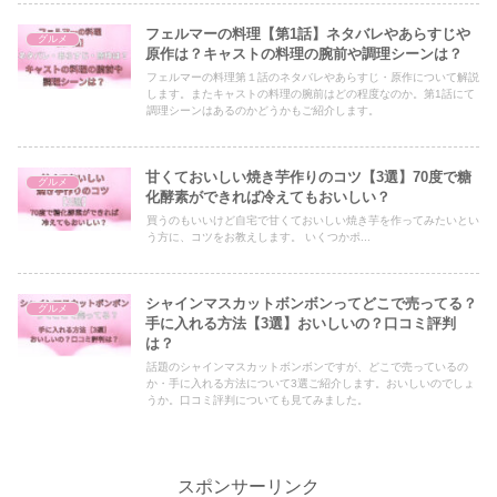
フェルマーの料理【第1話】ネタバレやあらすじや
グルメ
原作は？キャストの料理の腕前や調理シーンは？
フェルマーの料理第１話のネタバレやあらすじ・原作について解説
します。またキャストの料理の腕前はどの程度なのか。第1話にて
調理シーンはあるのかどうかもご紹介します。
甘くておいしい焼き芋作りのコツ【3選】70度で糖
グルメ
化酵素ができれば冷えてもおいしい？
買うのもいいけど自宅で甘くておいしい焼き芋を作ってみたいとい
う方に、コツをお教えします。 いくつかポ...
シャインマスカットボンボンってどこで売ってる？
グルメ
手に入れる方法【3選】おいしいの？口コミ評判
は？
話題のシャインマスカットボンボンですが、どこで売っているの
か・手に入れる方法について3選ご紹介します。おいしいのでしょ
うか。口コミ評判についても見てみました。
スポンサーリンク