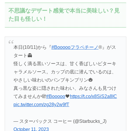
不思議なデザート感覚で本当に美味しい？見
た目も怪しい！
本日(10/11)から『
#Boooooフラペチーノ
®』がス
タート👻
怪しく滴る黒いソースは、甘く香ばしいビターキ
ャラメルソース。カップの底に潜んでいるのは、
やさしい味わいのパンプキンプリン🎃
真っ黒な姿に隠された味わい、みなさんも見つけ
てみませんか🫣
#Booooo
🖤
https://t.co/x8SiS2a8IC
pic.twitter.com/zg28y2w9fT
— スターバックス コーヒー (@Starbucks_J)
October 11, 2023