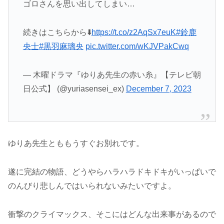
ゴロさんを思い出してしまい…
続きはこちらから⬇️
https://t.co/z2AqSx7euK
#鈴鹿
央士
#黒羽麻璃央
pic.twitter.com/wKJVPakCwq
— 木曜ドラマ『ゆりあ先生の赤い糸』【テレビ朝
日公式】 (@yuriasensei_ex)
December 7, 2023
ゆりあ先生とももうすぐお別れです。
遂に完結の物語、どうやらハラハラドキドキがいっぱいで
のんびり悲しんではいられないみたいですよ。
衝撃のクライマックス、そこにはどんな出来事があるので