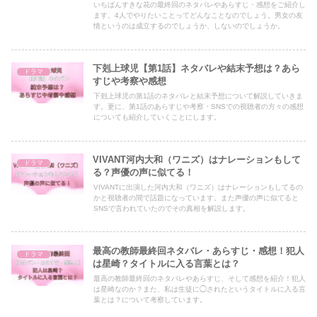
いちばんすきな花の最終回のネタバレやあらすじ・感想をご紹介し
ます。4人でやりたいことってどんなことなのでしょう。男女の友
情というのは成立するのでしょうか、しないのでしょうか。
下剋上球児【第1話】ネタバレや結末予想は？あら
ドラマ
すじや考察や感想
下剋上球児の第1話のネタバレと結末予想について解説していきま
す。更に、第1話のあらすじや考察・SNSでの視聴者の方々の感想
についても紹介していくことにします。
VIVANT河内大和（ワニズ）はナレーションもして
ドラマ
る？声優の声に似てる！
VIVANTに出演した河内大和（ワニズ）はナレーションもしてるの
かと視聴者の間で話題になっています。また声優の声に似てると
SNSで言われていたのでその真相を解説します。
最高の教師最終回ネタバレ・あらすじ・感想！犯人
ドラマ
は星崎？タイトルに入る言葉とは？
最高の教師最終回のネタバレやあらすじ、そして感想を紹介！犯人
は星崎なのか？また、私は生徒に◯されたというタイトルに入る言
葉とは？について考察しています。