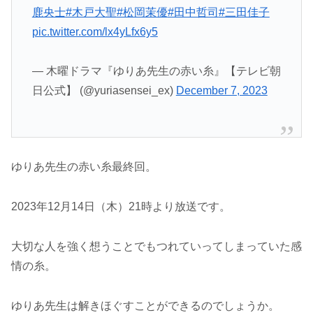
鹿央士
#木戸大聖
#松岡茉優
#田中哲司
#三田佳子
pic.twitter.com/lx4yLfx6y5
— 木曜ドラマ『ゆりあ先生の赤い糸』【テレビ朝
日公式】 (@yuriasensei_ex)
December 7, 2023
ゆりあ先生の赤い糸最終回。
2023年12月14日（木）21時より放送です。
大切な人を強く想うことでもつれていってしまっていた感
情の糸。
ゆりあ先生は解きほぐすことができるのでしょうか。