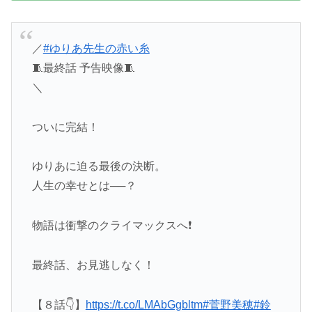
／
#ゆりあ先生の赤い糸
🧵最終話 予告映像🧵
＼
ついに完結！
ゆりあに迫る最後の決断。
人生の幸せとは──？
物語は衝撃のクライマックスへ❗️
最終話、お見逃しなく！
【８話👇】
https://t.co/LMAbGgbltm
#菅野美穂
#鈴