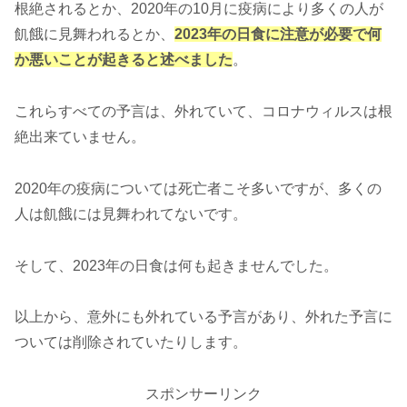
根絶されるとか、2020年の10月に疫病により多くの人が
飢餓に見舞われるとか、
2023年の日食に注意が必要で何
か悪いことが起きると述べました
。
これらすべての予言は、外れていて、コロナウィルスは根
絶出来ていません。
2020年の疫病については死亡者こそ多いですが、多くの
人は飢餓には見舞われてないです。
そして、2023年の日食は何も起きませんでした。
以上から、意外にも外れている予言があり、外れた予言に
ついては削除されていたりします。
スポンサーリンク