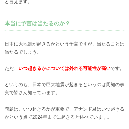
と言えます。
本当に予言は当たるのか？
日本に大地震が起きるかという予言ですが、当たることは
当たるでしょう。
ただ、
いつ起きるかについては外れる可能性が高い
です。
というのも、日本で巨大地震が起きるというのは周知の事
実で皆さん知っています。
問題は、いつ起きるかが重要で、アナンド君はいつ起きる
かという点で2024年までに起きると述べています。