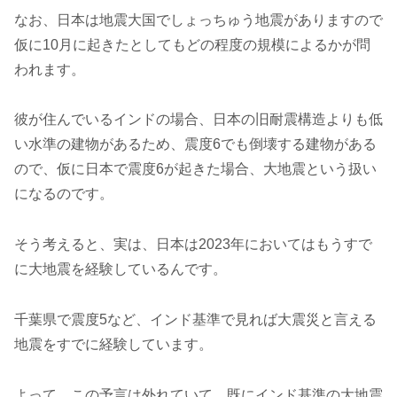
なお、日本は地震大国でしょっちゅう地震がありますので
仮に10月に起きたとしてもどの程度の規模によるかが問
われます。
彼が住んでいるインドの場合、日本の旧耐震構造よりも低
い水準の建物があるため、震度6でも倒壊する建物がある
ので、仮に日本で震度6が起きた場合、大地震という扱い
になるのです。
そう考えると、実は、日本は2023年においてはもうすで
に大地震を経験しているんです。
千葉県で震度5など、インド基準で見れば大震災と言える
地震をすでに経験しています。
よって、この予言は外れていて、既にインド基準の大地震