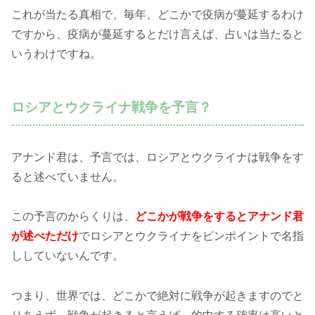
これが当たる真相で、毎年、どこかで疫病が蔓延するわけ
ですから、疫病が蔓延するとだけ言えば、占いは当たると
いうわけですね。
ロシアとウクライナ戦争を予言？
アナンド君は、予言では、ロシアとウクライナは戦争をす
ると述べていません。
この予言のからくりは、
どこかが戦争をするとアナンド君
が述べただけ
でロシアとウクライナをピンポイントで名指
ししていないんです。
つまり、世界では、どこかで絶対に戦争が起きますのでと