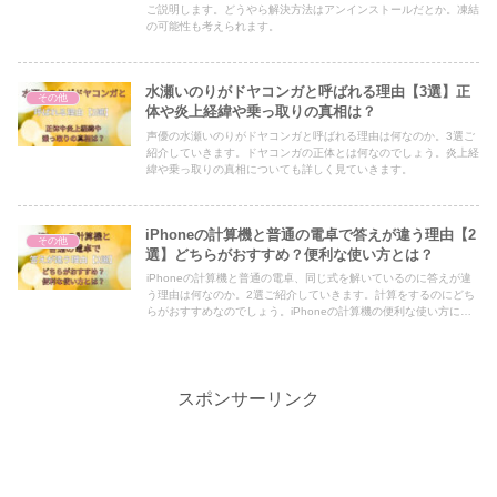
ご説明します。どうやら解決方法はアンインストールだとか。凍結
の可能性も考えられます。
水瀬いのりがドヤコンガと呼ばれる理由【3選】正
その他
体や炎上経緯や乗っ取りの真相は？
声優の水瀬いのりがドヤコンガと呼ばれる理由は何なのか。3選ご
紹介していきます。ドヤコンガの正体とは何なのでしょう。炎上経
緯や乗っ取りの真相についても詳しく見ていきます。
iPhoneの計算機と普通の電卓で答えが違う理由【2
その他
選】どちらがおすすめ？便利な使い方とは？
iPhoneの計算機と普通の電卓、同じ式を解いているのに答えが違
う理由は何なのか。2選ご紹介していきます。計算をするのにどち
らがおすすめなのでしょう。iPhoneの計算機の便利な使い方につ
いてもご紹介します。
スポンサーリンク