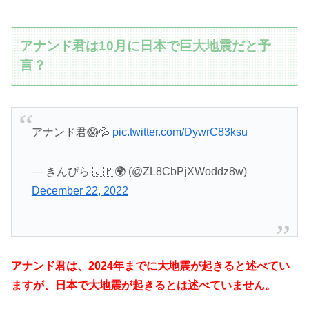
アナンド君は10月に日本で巨大地震だと予
言？
アナンド君😱💦
pic.twitter.com/DywrC83ksu
— きんぴら 🇯🇵🌍 (@ZL8CbPjXWoddz8w)
December 22, 2022
アナンド君は、2024年までに大地震が起きると述べてい
ますが、日本で大地震が起きるとは述べていません。