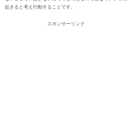
起きると考え行動することです。
スポンサーリンク