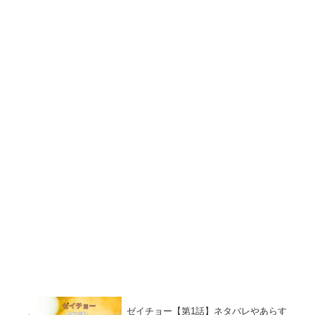
ゼイチョー【第1話】ネタバレやあらす