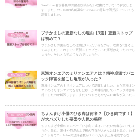
YouTuber名前募集中の動画投稿がない理由について3つ解説しま
す。また、YouTuber名前募集中のSOSの意味や誘拐説についても
調査しました。
ブチかましの更新なしの理由【3選】更新ストップ
YouTuber
は初めて？
ブチかましの更新なしの理由はいったい何なのか、理由を3選考え
てみました。これまでに更新ストップといった事態はあったのでし
ょうか。それとも初めてなのでしょうか。
東海オンエアのミリオンエアとは？精神崩壊でパニ
YouTuber
ック障害を起こし亀裂が入った？
東海オンエアのミリオンエアについて調査しました。また東海オン
エアのミリオンエアでなぜしばゆーが精神崩壊してパニック障害を
起こしたのか解説します。またてつやとあやなんに亀裂が入った原
因についてもご紹介します。
ちょんまげ小僧のひき肉は何者？【ひき肉です！】
YouTuber
が大バズりした要因や人気の秘密
ちょんまげ小僧のメンバー「ひき肉」彼はいったい何者なのでしょ
うか。最近、SNSやTikTok上で彼の存在が大きな注目を集め、わず
か１ヶ月でYouTubeの登録者数が１００万人以上を達成するな
ど、大バズりの快挙を成し遂げました。本記事では、彼の正体や人