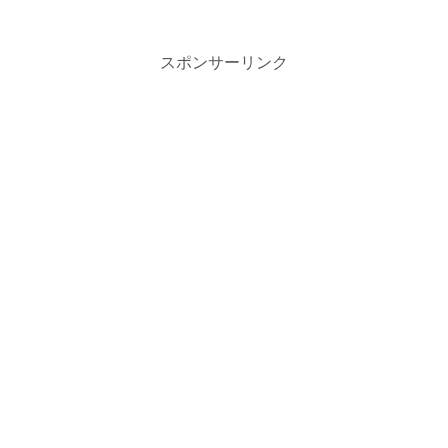
気の秘密、なぜここまでバズったのか紹介します。
スポンサーリンク