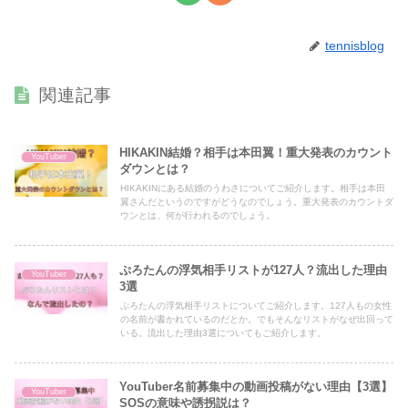
tennisblog
関連記事
HIKAKIN結婚？相手は本田翼！重大発表のカウント
YouTuber
ダウンとは？
HIKAKINにある結婚のうわさについてご紹介します。相手は本田
翼さんだというのですがどうなのでしょう。重大発表のカウントダ
ウンとは、何が行われるのでしょう。
ぷろたんの浮気相手リストが127人？流出した理由
YouTuber
3選
ぷろたんの浮気相手リストについてご紹介します。127人もの女性
の名前が書かれているのだとか。でもそんなリストがなぜ出回って
いる。流出した理由3選についてもご紹介します。
YouTuber名前募集中の動画投稿がない理由【3選】
YouTuber
SOSの意味や誘拐説は？