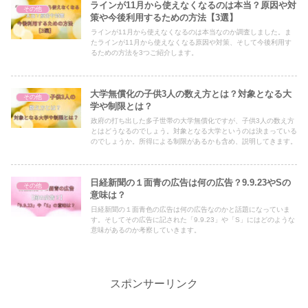
ラインが11月から使えなくなるのは本当？原因や対
その他
策や今後利用するための方法【3選】
ラインが11月から使えなくなるのは本当なのか調査しました。ま
たラインが11月から使えなくなる原因や対策、そして今後利用す
るための方法を3つご紹介します。
大学無償化の子供3人の数え方とは？対象となる大
その他
学や制限とは？
政府の打ち出した多子世帯の大学無償化ですが、子供3人の数え方
とはどうなるのでしょう。対象となる大学というのは決まっている
のでしょうか。所得による制限があるかも含め、説明してきます。
日経新聞の１面青の広告は何の広告？9.9.23やSの
その他
意味は？
日経新聞の１面青色の広告は何の広告なのかと話題になっていま
す。そしてその広告に記された「9.9.23」や「S」にはどのような
意味があるのか考察していきます。
スポンサーリンク