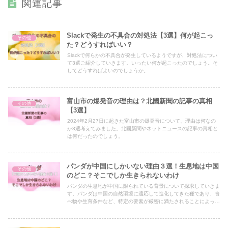
関連記事
Slackで発生の不具合の対処法【3選】何が起こっ
その他
た？どうすればいい？
Slackで何らかの不具合が発生しているようですが、対処法につい
て3選ご紹介していきます。いったい何が起こったのでしょう。そ
してどうすればよいのでしょうか。
富山市の爆発音の理由は？北國新聞の記事の真相
その他
【3選】
2024年2月27日に起きた富山市の爆発音について、理由は何なの
か3選考えてみました。北國新聞やネットニュースの記事の真相と
は何だったのでしょう。
パンダが中国にしかいない理由３選！生息地は中国
その他
のどこ？そこでしか生きられないわけ
パンダの生息地が中国に限られている背景について探求していきま
す。パンダは中国の自然環境に適応して進化してきた種であり、食
べ物や生育条件など、特定の要素が厳密に満たされることによって
生存しています。パンダの生息地は中国のどこにあるのか、なぜ他
の地域では生きられないのか、その秘密に迫ります。