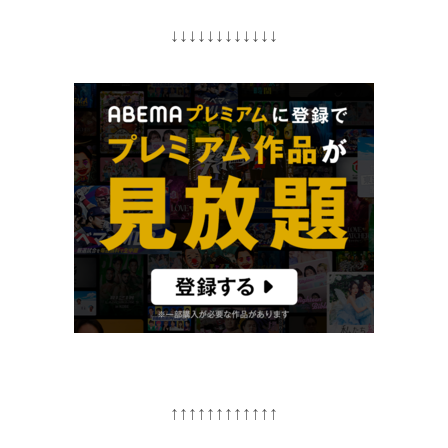
↓↓↓↓↓↓↓↓↓↓↓↓
↑↑↑↑↑↑↑↑↑↑↑↑