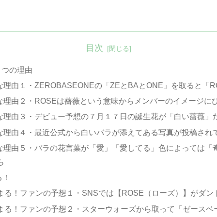
目次
５つの理由
理由１・ZEROBASEONEの「ZEとBAとONE」を取ると「
力な理由２・ROSEは薔薇という意味からメンバーのイメージに
力な理由３・デビュー予想の７月１７日の誕生花が「白い薔薇」
力な理由４・最近公式から白いバラが添えてある写真が投稿され
有力な理由５・バラの花言葉が「愛」「愛してる」色によっては
ら
る！
まる！ファンの予想１・SNSでは【ROSE（ローズ）】がダン
決まる！ファンの予想２・スターウォーズから取って「ゼースベ