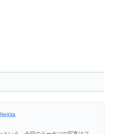
EReXiia
たという。今回のドーナツの写真はフ