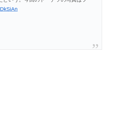
nUDkSiAn