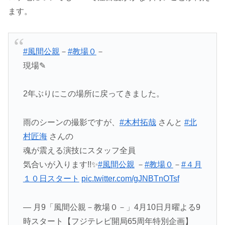
ます。
#風間公親
－
#教場０
－
現場✎
2年ぶりにこの場所に戻ってきました。
雨のシーンの撮影ですが、
#木村拓哉
さんと
#北
村匠海
さんの
魂が震える演技にスタッフ全員
気合いが入ります!!✨
#風間公親
－
#教場０
－
#４月
１０日スタート
pic.twitter.com/gJNBTnOTsf
— 月9「風間公親－教場０－」4月10日月曜よる9
時スタート【フジテレビ開局65周年特別企画】