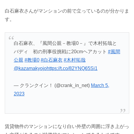
白石麻衣さんがマンションの前で立っているのが分かりま
す。
白石麻衣、『風間公親－教場0－』で木村拓哉と
バディ 初の刑事役挑戦に20cmヘアカット
#風間
公親
#教場0
#白石麻衣
#木村拓哉
@kazamakyojo
https://t.co/82YNQ65Si1
— クランクイン！ (@crank_in_net)
March 5,
2023
賃貸物件のマンションになり白い外壁の周囲に浮き上がっ