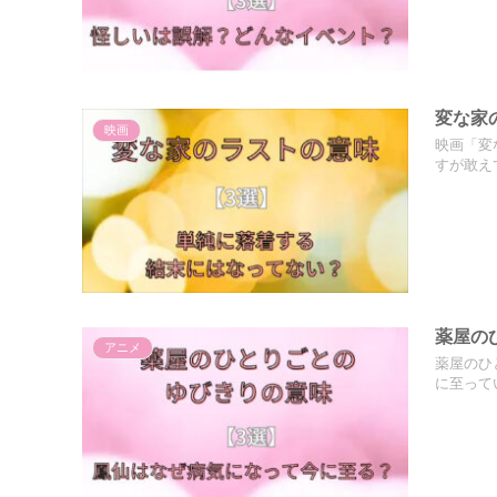
変な家
映画
映画「変
すが敢え
薬屋の
アニメ
薬屋のひ
に至って