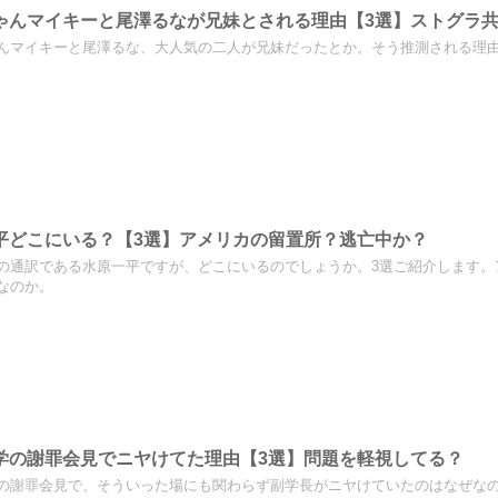
ゃんマイキーと尾澤るなが兄妹とされる理由【3選】ストグラ
んマイキーと尾澤るな、大人気の二人が兄妹だったとか。そう推測される理由
。
平どこにいる？【3選】アメリカの留置所？逃亡中か？
の通訳である水原一平ですが、どこにいるのでしょうか。3選ご紹介します。
なのか。
学の謝罪会見でニヤけてた理由【3選】問題を軽視してる？
の謝罪会見で、そういった場にも関わらず副学長がニヤけていたのはなぜなの