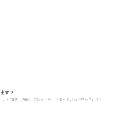
り出す？
ついて3選、考察してみました。サボってたらシワシワに？と