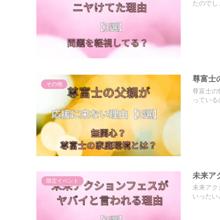
たのでし
尊富士
その他
尊富士の
っている
未来ア
限定イベント
未来アク
いったい