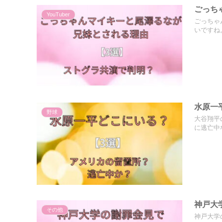
ごっち
YouTuber
ごっちゃ
いですね
水原一
野球
大谷翔平
に逃亡中
神戸大
その他
神戸大学