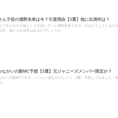
さん子役の浦野未来は今？引退理由【3選】他に出演作は？
んで主人公の子役として出演していた浦野未来ですが、今はどうしているので
以外、他にも出演作はあるのでしょうか。
toなかいの新MC予想【3選】元ジャニーズメンバー限定か？
oなかいの新MCですが、いったい誰なのでしょう。3選、予想してみました
か。